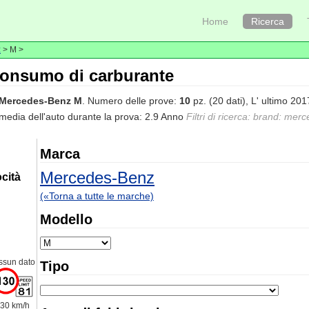
Home
Ricerca
z
> M >
onsumo di carburante
Mercedes-Benz M
. Numero delle prove:
10
pz. (20 dati), L' ultimo 2
media dell'auto durante la prova: 2.9 Anno
Filtri di ricerca: brand: me
Marca
Mercedes-Benz
cità
(«Torna a tutte le marche)
Modello
ssun dato
Tipo
30 km/h