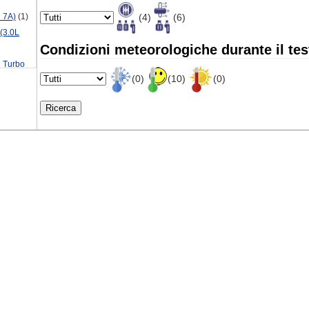
(4)
(6)
 7A)
(1)
(3.0L
Condizioni meteorologiche durante il tes
 Turbo
(0)
(10)
(0)
 Turbo
bo 7A)
(1)