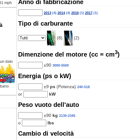
Anno di fabbricazione
81 mph
2013
(4)
2014
(4)
2016
(1)
2017
(1)
Tipo di carburante
tà
(8)
(2)
3
Dimenzione del motore (cc = cm
)
un dato
±90
3000-5500
Energia (ps o kW)
±9
ps
(Potenza)
rbano
240-518
or
kW
Peso vuoto dell'auto
±90
kg
2130-2345
o
lbs
Cambio di velocità