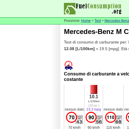
Posizione:
Home
>
Test
>
Mercedes-Ben
Mercedes-Benz M C
Test di consumo di carburante per:
12.08 [L/100km]
= 19.5 [mpg]. Età 
Consumo di carburante a velo
costante
10.1
L/100km
(10 pz.)
nessun dato
23.3 mpg
nessun dato
ne
70 km/h
90 km/h
110 km/h
1