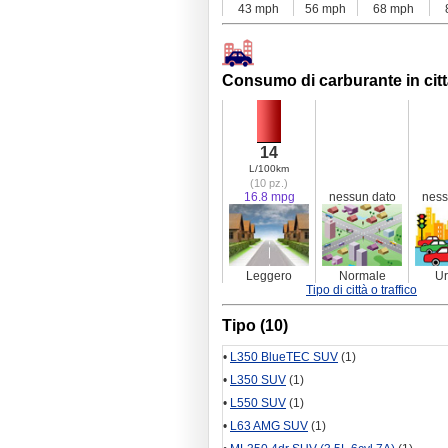
43 mph
56 mph
68 mph
Consumo di carburante in cit
14
L/100km
(10 pz.)
16.8 mpg
nessun dato
ness
Leggero
Normale
U
Tipo di città o traffico
Tipo (10)
•
L350 BlueTEC SUV
(1)
•
L350 SUV
(1)
•
L550 SUV
(1)
•
L63 AMG SUV
(1)